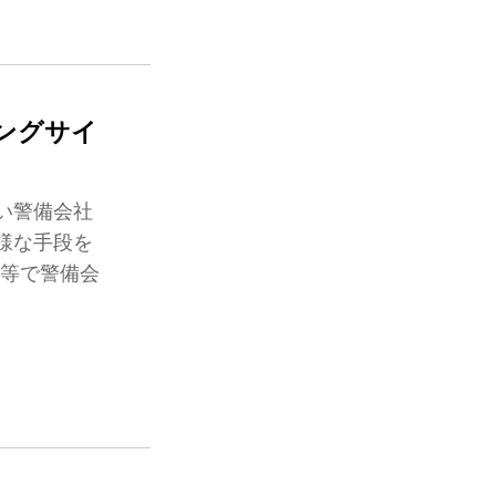
ングサイ
い警備会社
様な手段を
e等で警備会