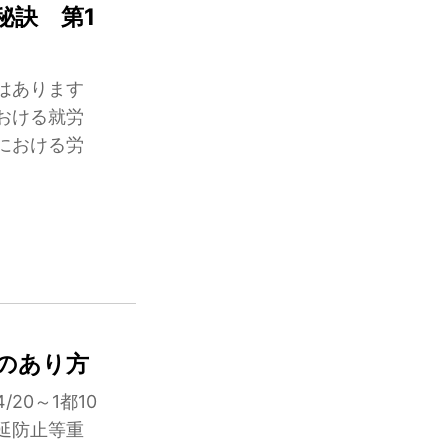
秘訣 第1
はあります
おける就労
における労
のあり方
20～1都10
延防止等重