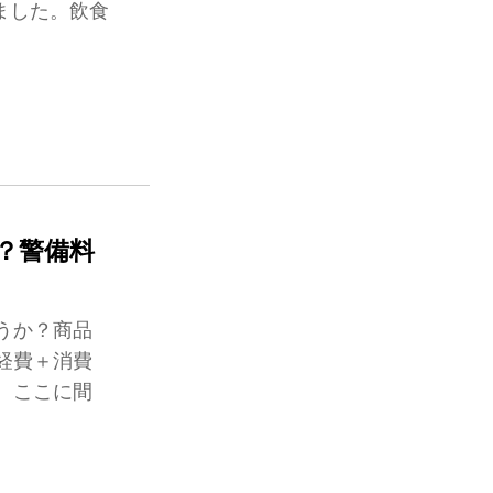
ました。飲食
？警備料
うか？商品
経費＋消費
。ここに間