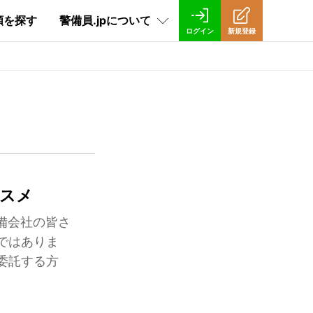
頼を探す
警備員.jpについて
ログイン
新規登録
警備員.jpについて
ご登録の流れ
よくあるご質問
利用者インタビュー
運営会社
スメ
お問い合わせ
備会社の皆さ
ではありま
委託する方